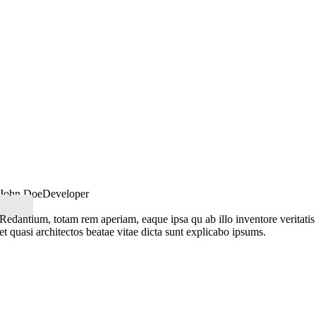
John Doe
Developer
Redantium, totam rem aperiam, eaque ipsa qu ab illo inventore veritatis
et quasi architectos beatae vitae dicta sunt explicabo ipsums.