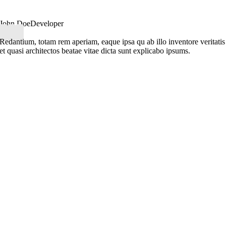
John Doe
Developer
Redantium, totam rem aperiam, eaque ipsa qu ab illo inventore veritatis
et quasi architectos beatae vitae dicta sunt explicabo ipsums.