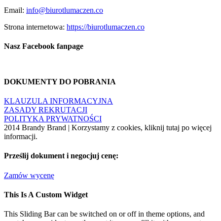
Email:
info@biurotlumaczen.co
Strona internetowa:
https://biurotlumaczen.co
Nasz Facebook fanpage
DOKUMENTY DO POBRANIA
KLAUZULA INFORMACYJNA
ZASADY REKRUTACJI
POLITYKA PRYWATNOŚCI
2014 Brandy Brand | Korzystamy z cookies, kliknij tutaj po więcej
informacji.
Facebook
Rss
X
YouTube
Instagram
Pinterest
Dribbble
Toggle
Prześlij dokument i negocjuj cenę:
Sliding
Bar
Zamów wycenę
Area
This Is A Custom Widget
This Sliding Bar can be switched on or off in theme options, and