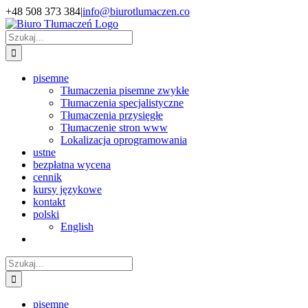
Przejdź
+48 508 373 384
|
info@biurotlumaczen.co
do
zawartości
Szukaj
pisemne
Tłumaczenia pisemne zwykłe
Tłumaczenia specjalistyczne
Tłumaczenia przysięgłe
Tłumaczenie stron www
Lokalizacja oprogramowania
ustne
bezpłatna wycena
cennik
kursy językowe
kontakt
polski
English
Szukaj
pisemne