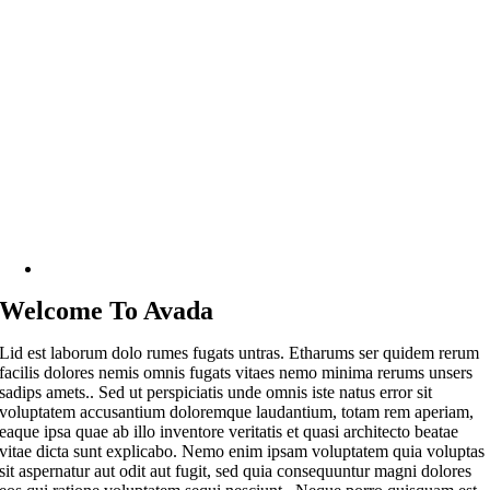
Welcome To Avada
Lid est laborum dolo rumes fugats untras. Etharums ser quidem rerum
facilis dolores nemis omnis fugats vitaes nemo minima rerums unsers
sadips amets.. Sed ut perspiciatis unde omnis iste natus error sit
voluptatem accusantium doloremque laudantium, totam rem aperiam,
eaque ipsa quae ab illo inventore veritatis et quasi architecto beatae
vitae dicta sunt explicabo. Nemo enim ipsam voluptatem quia voluptas
sit aspernatur aut odit aut fugit, sed quia consequuntur magni dolores